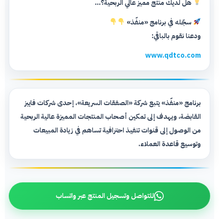
هل لديك منتج مميز عالي الربحية؟...
سجّله في برنامج «منفّذ»
ودعنا نقوم بالباقي:
www.qdtco.com
برنامج «منفّذ» يتبع شركة «الصفقات السريعة»، إحدى شركات فايبز
القابضة، ويهدف إلى تمكين أصحاب المنتجات المميزة عالية الربحية
من الوصول إلى قنوات تنفيذ احترافية تساهم في زيادة المبيعات
وتوسيع قاعدة العملاء.
للتواصل وتسجيل المنتج عبر واتساب