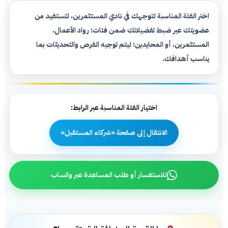
اختر الفئة المناسبة لتوجهك في نادي المستثمرين، لتستفيد من
عضويتك عبر ضبط تفضيلاتك ضمن فئات: رواد الأعمال،
المستثمرين، أو المحايدين؛ ليتم توجيه الفرص والتحديثات بما
يناسب أهدافك.
اختيار الفئة المناسبة عبر الرابط:
الانتقال إلى صفحة «شركاء المستقبل»
للاستفسار أو طلب المساعدة عبر واتساب