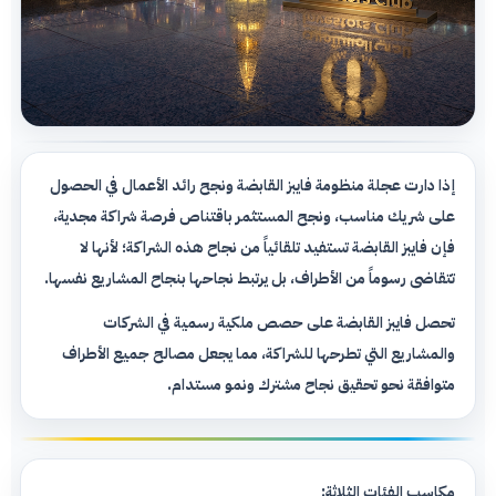
إذا دارت عجلة منظومة فايبز القابضة ونجح رائد الأعمال في الحصول
على شريك مناسب، ونجح المستثمر باقتناص فرصة شراكة مجدية،
فإن فايبز القابضة تستفيد تلقائياً من نجاح هذه الشراكة؛ لأنها لا
تتقاضى رسوماً من الأطراف، بل يرتبط نجاحها بنجاح المشاريع نفسها.
تحصل فايبز القابضة على حصص ملكية رسمية في الشركات
والمشاريع التي تطرحها للشراكة، مما يجعل مصالح جميع الأطراف
متوافقة نحو تحقيق نجاح مشترك ونمو مستدام.
مكاسب الفئات الثلاثة: