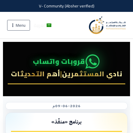
V- Community (Absher verified)
العربية
Menu
قروبات واتساب
نادي المستثمرين
|
أهم التحديثات
09-06-2026م
برنامج «منفّذ»