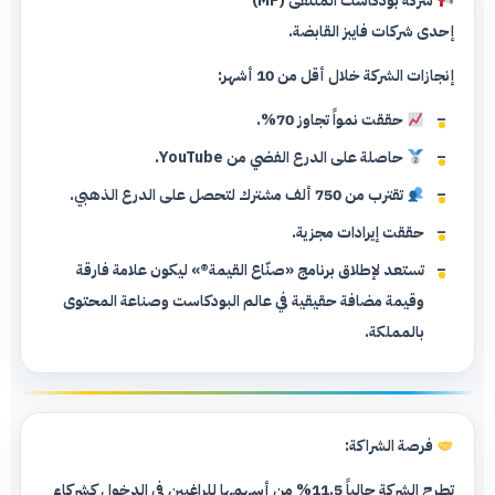
شركة بودكاست الملتقى (MP)
إحدى شركات فايبز القابضة.
إنجازات الشركة خلال أقل من 10 أشهر:
حققت نمواً تجاوز 70%.
حاصلة على الدرع الفضي من YouTube.
تقترب من 750 ألف مشترك لتحصل على الدرع الذهبي.
حققت إيرادات مجزية.
تستعد لإطلاق برنامج «صنّاع القيمة®️» ليكون علامة فارقة
وقيمة مضافة حقيقية في عالم البودكاست وصناعة المحتوى
بالمملكة.
فرصة الشراكة:
تطرح الشركة حالياً 11.5% من أسهمها للراغبين في الدخول كشركاء