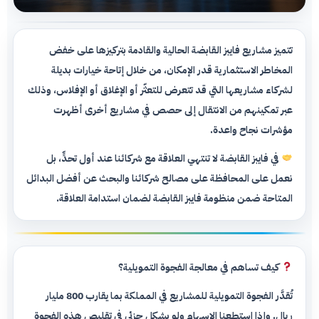
تتميز مشاريع فايبز القابضة الحالية والقادمة بتركيزها على خفض
المخاطر الاستثمارية قدر الإمكان، من خلال إتاحة خيارات بديلة
لشركاء مشاريعها التي قد تتعرض للتعثّر أو الإغلاق أو الإفلاس، وذلك
عبر تمكينهم من الانتقال إلى حصص في مشاريع أخرى أظهرت
مؤشرات نجاح واعدة.
في فايبز القابضة لا تنتهي العلاقة مع شركائنا عند أول تحدٍّ، بل
نعمل على المحافظة على مصالح شركائنا والبحث عن أفضل البدائل
المتاحة ضمن منظومة فايبز القابضة لضمان استدامة العلاقة.
كيف تساهم في معالجة الفجوة التمويلية؟
تُقدَّر الفجوة التمويلية للمشاريع في المملكة بما يقارب 800 مليار
ريال. وإذا استطعنا الإسهام ولو بشكل جزئي في تقليص هذه الفجوة