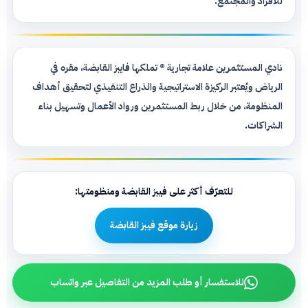
للأفراد والمجتمع.
نادي المستثمرين علامة تجارية ®️ تملكها فايبز القابضة، مقره في
الرياض ويُعتبر الركيزة الاستراتيجية والذراع التنفيذي لتحقيق أهداف
المنظومة، من خلال ربط المستثمرين ورواد الأعمال وتسهيل بناء
الشراكات.
للتعرّف أكثر على فيبز القابضة ومنظومتها:
زيارة موقع فيبز القابضة
للاستفسار أو طلب المزيد من التفاصيل عبر واتساب