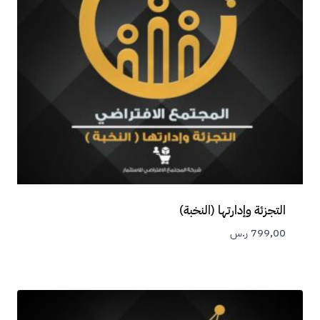
التجزئة وإدارتها (النخبة)
799,00
ر.س