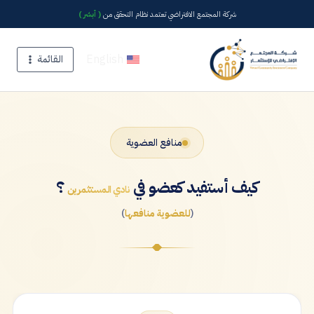
شركة المجتمع الافتراضي تعتمد نظام التحقق من
( أبشر )
English
القائمة
منافع العضوية
كيف أستفيد كعضو في
؟
نادي المستثمرين
(
للعضوية منافعها
)