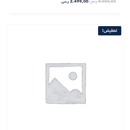
4.000,00
ر.س
2.499,00
ر.س
تخفيض!