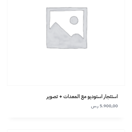
استئجار استوديو مع المعدات + تصوير
5.900,00
ر.س