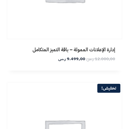
إدارة الإعلانات الممولة – باقة التميز المتكامل
12.000,00
ر.س
9.499,00
ر.س
تخفيض!