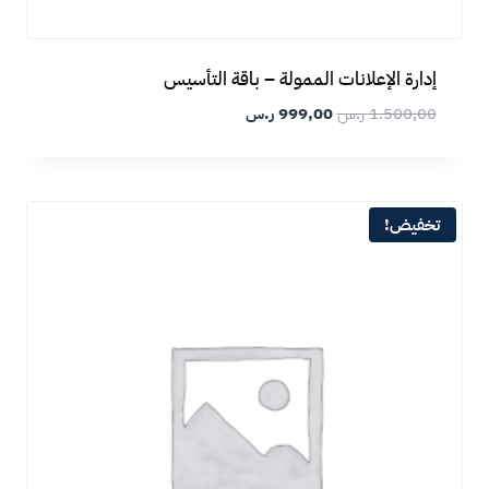
إدارة الإعلانات الممولة – باقة التأسيس
1.500,00
ر.س
999,00
ر.س
تخفيض!