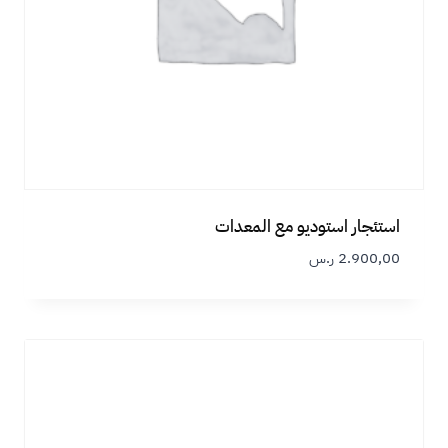
استئجار استوديو مع المعدات
2.900,00
ر.س