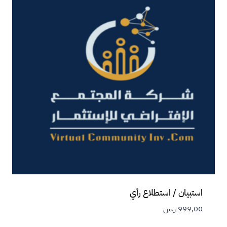
استبيان / استطلاع رأي
999,00
ر.س