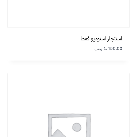
استئجار استوديو فقط
1.450,00
ر.س