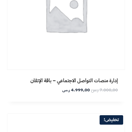
إدارة منصات التواصل الاجتماعي – باقة الإتقان
7.000,00
ر.س
4.999,00
ر.س
تخفيض!