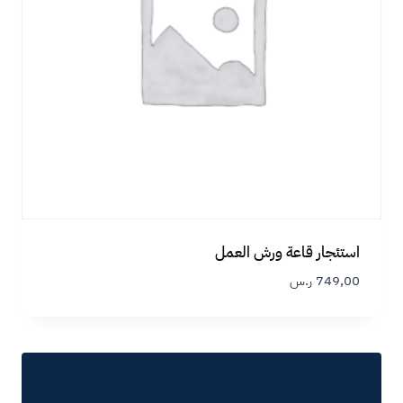
استئجار قاعة ورش العمل
749,00
ر.س