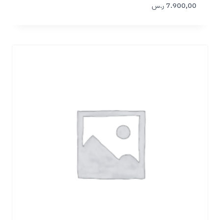
7.900,00
ر.س