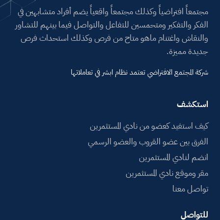
التجارة الالكترونية (النخبة)
799,00
ر.س