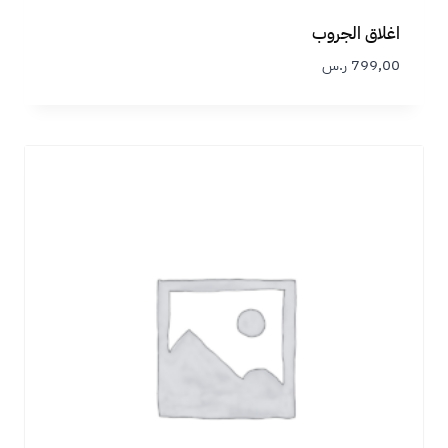
اغلاق الجروب
799,00
ر.س