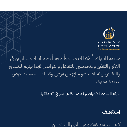
مجتمعاً افتراضياً وكذلك مجتمعاً واقعياً يضم أفراد متشابهين في
الفكر والتفكير ومتحمسين للتفاعل والتواصل فيما بينهم للتشاور
والنقاش واغتنام ماهو متاح من فرص وكذلك استحداث فرص
جديدة مميزة.
شركة المجتمع الافتراضي تعتمد نظام ابشر في تعاملاتها
استكشف
كيف استفيد كعضو من نادي المستثمرين