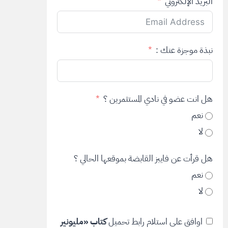
البريد الإلكتروني
نبذة موجزة عنك :
هل انت عضو في نادي المستثمرين ؟
نعم
لا
هل قرأت عن فايبز القابضة بموقعها الحالي ؟
نعم
لا
اوافق على استلام رابط تحميل
كتاب «مليونير