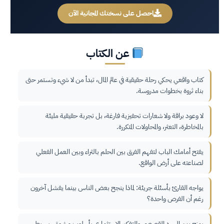
احصل على نسختك المجانية الآن
عن الكتاب
كتاب واقعي يحكي رحلة حقيقية في عالم المال، تبدأ من لا شيء وتستمر حتى
بناء ثروة بخطوات مدروسة.
لا وعود براقة ولا شعارات تحفيزية فارغة، بل تجربة حقيقية مليئة
بالمخاطرة، التعثر، والمحاولات المتكررة.
يفتح أمامك الباب لتفهم الفرق بين الحلم بالثراء وبين العمل الفعلي
لصناعته على أرض الواقع.
يواجه القارئ بأسئلة جريئة: لماذا ينجح بعض الناس بينما يفشل آخرون
رغم أن الفرص واحدة؟
يمزج بين السرد القصصي والتفكير الاستثماري بأسلوب مشوق، بسيط،